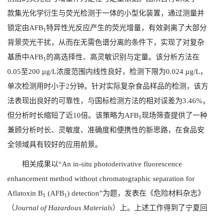
款集光化学衍生与荧光检测于一体的小型化装置，通过测量并
锁定由
AFB
特异性光反应产生的荧光增量，有效剥离了大部分
1
背景荧光干扰，从而在无需色谱分离的条件下，实现了对复杂
基质中
AFB
的高选择性、高灵敏识别与定量。该分析方法在
1
0.05
至
200 µg/L
浓度范围内线性良好，检测下限为
0.024 µg/L
，
单次检测用时小于
2
分钟。针对实际复杂食品样品的检测，该方
法表现出良好的可靠性，与国标检测方法的相对误差为
3.46%
，
但分析时长缩短了近
10
倍。该策略为
AFB
现场筛查提供了一种
1
兼顾分析时长、灵敏度、准确度和便携性的新思路，在食品安
全领域具有较好的应用前景。
相关成果以“
An in-situ photoderivative fluorescence
enhancement method without chromatographic separation for
Aflatoxin B
(AFB
) detection”
为题，发表在《危险材料杂志》
1
1
（
Journal of Hazardous Materials
）上。上述工作得到了宁夏回