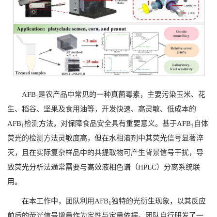
AFB₁
是农产品中常见的一种真菌毒素，主要污染玉米、花
生、稻谷、坚果及食用油等，开发快速、高灵敏、低成本的
AFB
检测方法，对保障食品安全具有重要意义。基于
AFB
自体
1
1
荧光的检测方法灵敏度高，但在水相溶剂中其荧光信号显著淬
灭，且在实际复杂样品中的共提取物可产生背景信号干扰，导
致荧光分析法通常需要与高效液相色谱（
HPLC
）分离系统联
用。
在本工作中，团队利用
AFB
独特的光衍生现象，以其反应
1
前后的荧光信号增量作为定性与定量依据。团队自行研发了一