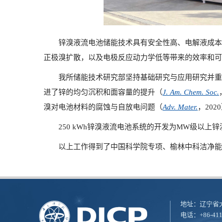
锌溴液流电池储能技术具有安全性高、电解液成本
正极溴扩散，以及电极反应动力学低等带来的效率和可
我所储能技术研究部坚持基础研究与应用研究并重
进了锌的均匀沉积和面容量的提升（
J. Am. Chem. Soc.
溴对电池材料的腐蚀与自放电问题（
Adv. Mater.
，
2020
250 kWh
锌溴液流电池系统的开发为
MW
级以上锌
以上工作得到了中国科学院专项、榆林中科洁净能
地址：辽宁省大
电话：+86-411