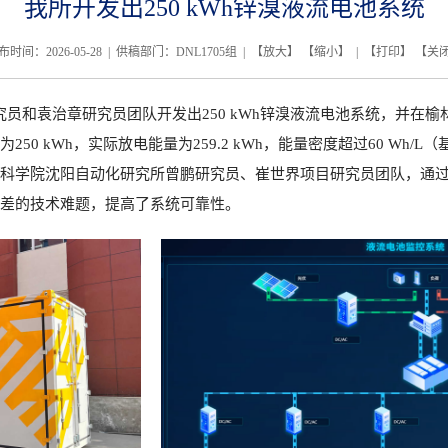
我所开发出250 kWh锌溴液流电池系统
布时间：2026-05-28 | 供稿部门：DNL1705组 | 【
放大
】 【
缩小
】 | 【
打印
】 【
关
究员和袁治章研究员团队开发出
250 kWh
锌溴液流电池系统，并在榆
为
250 kWh
，实际放电能量为
259.2 kWh
，能量密度超过
60 Wh/L
（
科学院沈阳自动化研究所曾鹏研究员、崔世界项目研究员团队，通
差的技术难题，提高了系统可靠性。