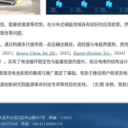
低、能量密度高等优势，在分布式储能领域具有较好的应用前景。
靠性等问题。
，通过构建多尺度传质—反应耦合路径，调控膜与电极界面热、质
，
2025
；
Angew. Chem. Int. Ed.
，
2025
；
Energy Environ. Sci.
，
2024
）
），实现了电池循环稳定性与能量密度的提升。结合电堆的结构设计
溴液流电池系统的集成与推广奠定了基础，有助于推动用户侧液流电
源创新研究院能源革命科技专项等项目的支持。（
文/图 宋杨、苑辰
连市沙河口区中山路457号 邮编：116023
-84379198 传真：+86-411-84691570