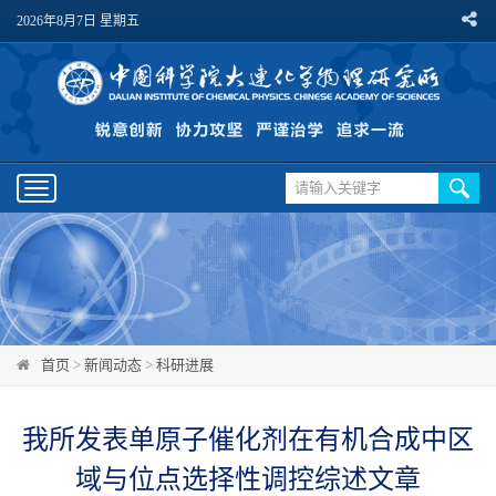
2026年8月7日 星期五
Toggle
navigation
首页
>
新闻动态
>
科研进展
我所发表单原子催化剂在有机合成中区
域与位点选择性调控综述文章