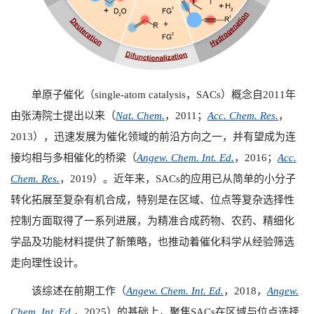
单原子催化（
single-atom catalysis
，
SACs
）概念自
2011
年
由张涛院士提出以来（
Nat. Chem.
，
2011
；
Acc. Chem. Res.
，
2013
），迅速发展为催化领域的前沿方向之一，并有望成为连
接均相与多相催化的桥梁（
Angew. Chem. Int. Ed.
，
2016
；
Acc.
Chem. Res.
，
2019
）。近年来，
SACs
的应用已从简单的小分子
转化拓展至复杂有机合成，特别是在区域、位点等复杂选择性
控制方面取得了一系列进展，为精准合成药物、农药、精细化
学品及功能材料提供了新策略，也推动着催化科学从经验筛选
走向理性设计。
该综述在前期工作（
Angew. Chem. Int. Ed.
，
2018
，
Angew.
Chem. Int. Ed.
，
2025
）的基础上，聚焦
SACs
在区域与位点选择