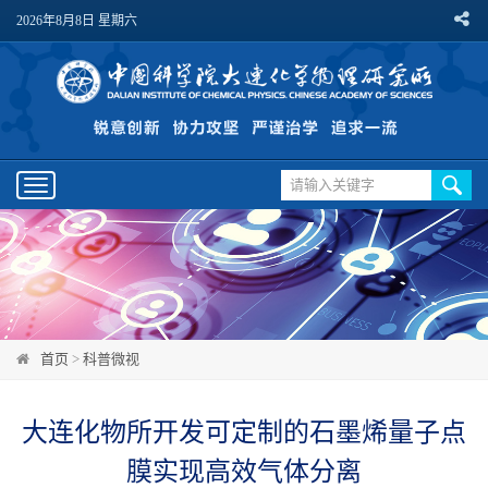
2026年8月8日 星期六
Toggle
navigation
首页
>
科普微视
大连化物所开发可定制的石墨烯量子点
膜实现高效气体分离