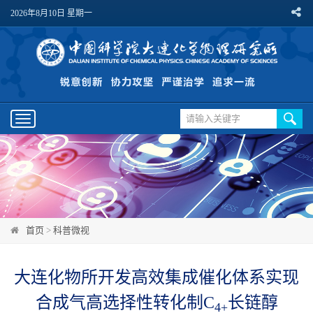
2026年8月10日 星期一
Toggle
navigation
首页
>
科普微视
大连化物所开发高效集成催化体系实现
合成气高选择性转化制C
长链醇
4+