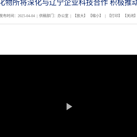
化物所将深化与辽宁企业科技合作 积极推
发布时间：2025-04-04 | 供稿部门：办公室 | 【
放大
】 【
缩小
】 | 【
打印
】 【
关闭