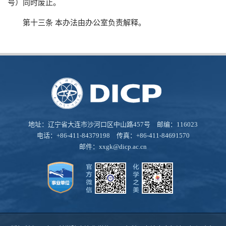
号）同时废止。
第十三条 本办法由办公室负责解释。
地址：辽宁省大连市沙河口区中山路457号 邮编：116023
电话：+86-411-84379198 传真：+86-411-84691570
邮件：
xxgk@dicp.ac.cn