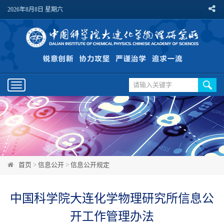
2026年8月8日 星期六
Toggle
navigation
首页
>
信息公开
>
信息公开规定
中国科学院大连化学物理研究所信息公
开工作管理办法