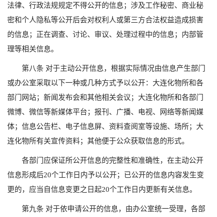
法律、行政法规规定不得公开的信息；涉及工作秘密、商业秘
密和个人隐私等公开后会对权利人或第三方合法权益造成损害
的信息；正在调查、讨论、审议、处理过程中的信息；内部管
理等相关信息。
第八条 对于主动公开信息，根据实际情况由信息产生部门
或办公室采取以下一种或几种方式予以公开：大连化物所和各
部门网站；新闻发布会和其他相关会议；大连化物所和各部门
微博、微信等新媒体平台；报刊、广播、电视、网络等新闻媒
体；信息公告栏、电子信息屏、资料查阅室等设施、场所；大
连化物所有关宣传资料；其他便于公众获取信息的形式。
各部门应保证所公开信息的完整性和准确性，在主动公开
信息形成后20个工作日内予以公开；已公开的信息内容发生变
更的，应当自信息变更之日起20个工作日内更新有关信息。
第九条 对于依申请公开的信息，由办公室统一受理，各部