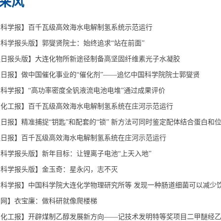
采风
国科学报】百千瓦级高效海水电解制氢系统示范运行
科学报头版】郭燮贤院士：始终追求“站在前面”
连日报头版】大连化物所新途径制备高坚固纤维素光子水凝胶
日报】做中国催化事业的“催化剂”——追忆中国科学院院士郭燮贤
科学报】“高功率密度全钒液流电池电堆”通过成果评价
国化工报】百千瓦级高效海水电解制氢系统在庄河示范运行
日报】精准捕捉“钥匙”和配套的“锁” 新方法可同时鉴定配体结合蛋白和
连日报】百千瓦级高效海水电解制氢系统在庄河示范运行
科学报头版】新年目标：让锂离子电池“上天入地”
国科学报头版】金玉奇：星永闪，志不灭
科学报】中国科学院大连化学物理研究所等 发现一种肠道细菌可以减少
明网】衣宝廉：做科研就像爬楼梯
国化工报】开辟煤制乙醇发展新方向——记技术发明特等奖项目二甲醚经