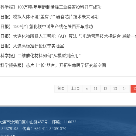
科学报】100万吨/年甲醇制烯烃工业装置投料开车成功
日报】模拟人体环境“盖房子” 器官芯片技术未来可期
日报】150吨/年氢化镁中试生产线在陕西开车成功
日报】大连化物所将人工智能（AI）算法 与电池管理技术相结合 最新
技日报】大连高标准建设辽宁实验室
科学报】二维催化材料如何“从模型到应用”
科学报头版】芯片上“长”器官，开拓生命医学研究新空间
首页
上5页
«
11
12
13
14
1
连市沙河口区中山路457号 邮编：116023
-84379198 传真：+86-411-84691570
cp.ac.cn