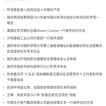
所党委批准12名同志加入中国共产党
我所两项成果荣获2025年度中国分析测试协会分析测试科学奖一
等奖
美国化学文摘社总裁Manuel Guzman一行来所访问交流
沙特基础工业公司代表团一行来所调研
我所举办中国科学院大学第三届能源催化&能源催化转化全国重点
实验室研究生学术论坛
我所通过环境和职业健康安全管理体系认证审核
我所生物技术研究部举行2025年学术年会
所党委召开“十五五”规划编制意见建议征求暨党外人士代表和年轻
干部座谈会
民进中央副主席、全国政协常委张雨东来所调研
王峰、吴凯丰获2025年“新基石研究员项目”资助
中国东方电气集团有限公司副总经理王军一行来所访问交流