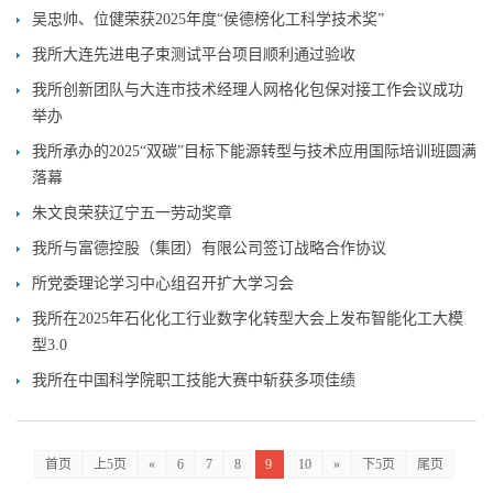
吴忠帅、位健荣获2025年度“侯德榜化工科学技术奖”
我所大连先进电子束测试平台项目顺利通过验收
我所创新团队与大连市技术经理人网格化包保对接工作会议成功
举办
我所承办的2025“双碳”目标下能源转型与技术应用国际培训班圆满
落幕
朱文良荣获辽宁五一劳动奖章
我所与富德控股（集团）有限公司签订战略合作协议
所党委理论学习中心组召开扩大学习会
我所在2025年石化化工行业数字化转型大会上发布智能化工大模
型3.0
我所在中国科学院职工技能大赛中斩获多项佳绩
首页
上5页
«
6
7
8
9
10
»
下5页
尾页