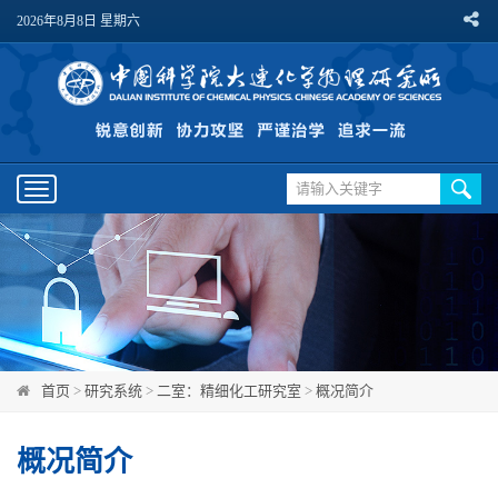
2026年8月8日 星期六
Toggle
navigation
首页
>
研究系统
>
二室：精细化工研究室
>
概况简介
概况简介