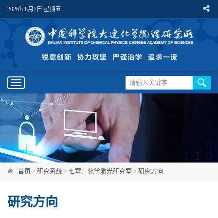
2026年8月7日 星期五
Toggle
navigation
首页
>
研究系统
>
七室：化学激光研究室
>
研究方向
研究方向