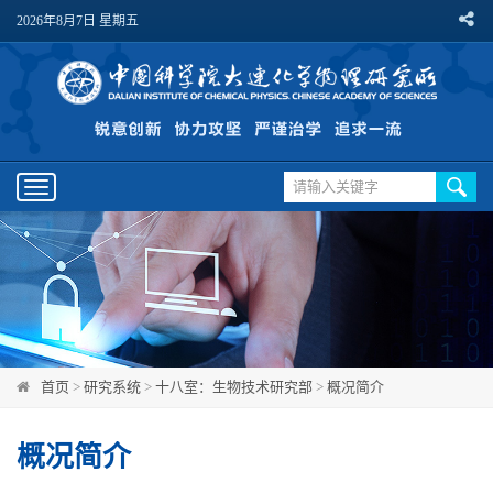
2026年8月7日 星期五
Toggle
navigation
首页
>
研究系统
>
十八室：生物技术研究部
>
概况简介
概况简介