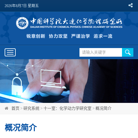
2026年8月7日 星期五
Toggle
navigation
首页
>
研究系统
>
十一室：化学动力学研究室
>
概况简介
概况简介