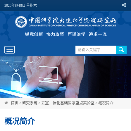
2026年8月8日 星期六
Toggle
navigation
首页
>
研究系统
>
五室：催化基础国家重点实验室
>
概况简介
概况简介