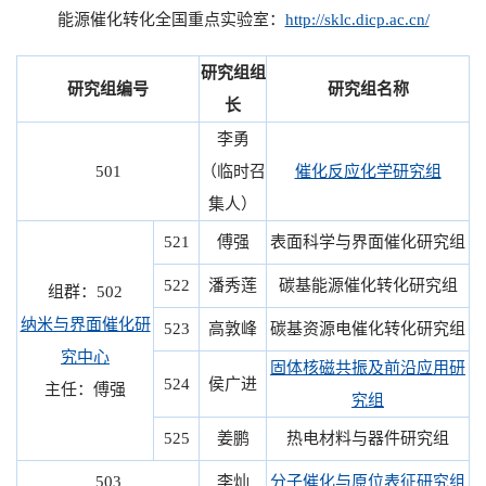
能源催化转化全国重点实验室：
http://sklc.dicp.ac.cn/
研究组组
研究组编号
研究组名称
长
李勇
501
（临时召
催化反应化学研究组
集人）
521
傅强
表面科学与界面催化研究组
522
潘秀莲
碳基能源催化转化研究组
组群：502
纳米与界面催化研
523
高敦峰
碳基资源电催化转化研究组
究中心
固体核磁共振及前沿应用研
524
侯广进
主任：傅强
究组
525
姜鹏
热电材料与器件研究组
503
李灿
分子催化与原位表征研究组