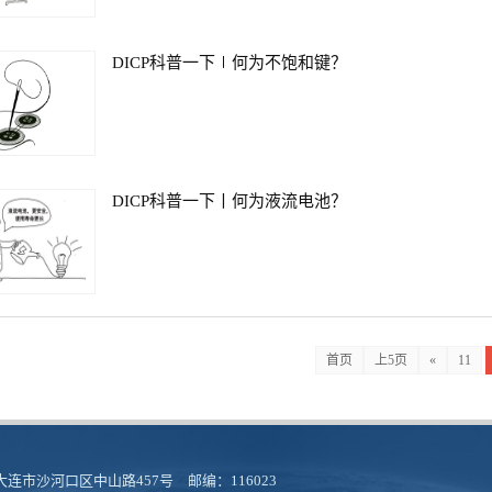
DICP科普一下∣何为不饱和键？
DICP科普一下丨何为液流电池？
首页
上5页
«
11
连市沙河口区中山路457号 邮编：116023